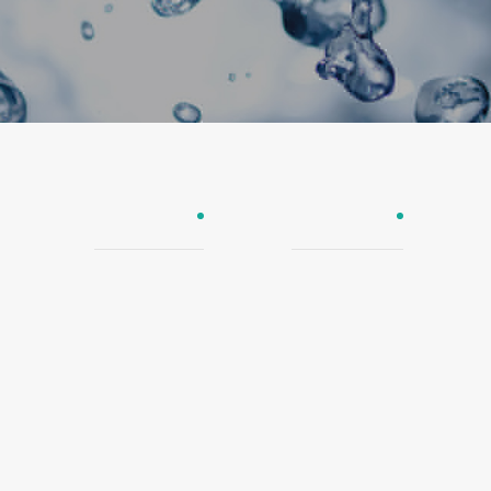
UPE防爆管
欧尚瓷芯管
暗阀