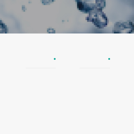
UPE防爆管
欧尚瓷芯管
PE-RT黄金