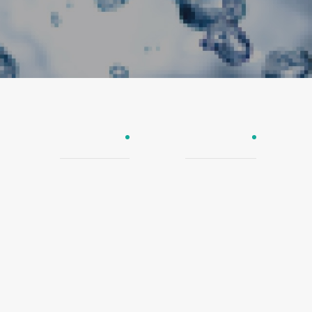
UPE防爆管
欧尚瓷芯管
截止阀